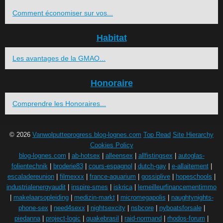
Comment économiser sur vos...
Habitat
Les avantages de la GMAO...
Honoraire
Comprendre les Honoraires...
© 2026
Vanwolputteprogress.blog-lognes.com
Top Read
Site Hierarchy
Cookies Policy
blog-lognes.com
|
ab-hotsex
|
alleensex
|
allfistingsex
|
autoglas-
folientechnik
|
broderie83
|
cours-espagnol
|
dutch-gay
|
e-allaitement
|
escaladereunion
|
filmexxx
|
france-aquarium
|
gossiplive
|
hopeschools
|
industrialenergyaudit
|
inspire-smes
|
iskrica
|
lemeilleurfinancementimmo
|
makelaarsopleiding
|
medizin-markt
|
micromegapolis
|
naughtynights-
phone-sex
|
need4sexx
|
nightsexcity
|
nsbcore
|
nyboatsforsale
|
piedanna
|
project-logic
|
quakebrasil
|
raid-normand
|
rhodos-forum
|